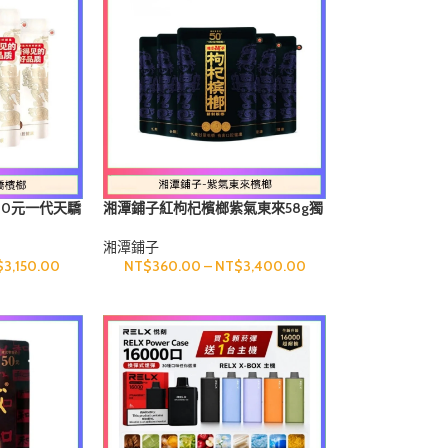
00元一代天驕
湘潭鋪子紅枸杞檳榔紫氣東來58g獨
立包裝50元
湘潭鋪子
$
3,150.00
NT$
360.00
–
NT$
3,400.00
片
哪吒小煙油30ML（50MG）