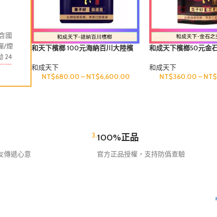
犀利士（Cialis）
NT$
600.00
–
NT$
20,000.00
包含國
🔒
絕對隱私發貨
：外箱無任何敏感字眼 🚚
貨到付款
：一手交錢
彈/煙
貨，安全無憂
和天下檳榔 100元海納百川大陸檳
和成天下檳榔50元金
24
包裹外觀
絕不會提及
威而鋼相關之任何字樣
榔乾原味80g
榔乾原味精選海南萬
和成天下
和成天下
單添
包裹送達超商後
僅透過簡訊
通知取貨，不會提及威而鋼相關之
NT$
680.00
–
NT$
6,600.00
NT$
360.00
–
NT$
容，
絕不會致電
打擾
宅配人員及超商店員
絕不會知道
您所訂購的商品，請安心選購
3.
100%正品
友傳遞心意
官方正品授權，支持防僞查驗