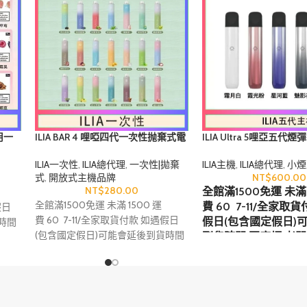
用一
ILIA BAR 4 哩啞四代一次性抛棄式電
ILIA Ultra 5哩亞五
子煙 6500口拋棄式
電子煙
ILIA一次性
,
ILIA總代理
,
一次性|拋棄
ILIA主機
,
ILIA總代理
,
小煙
式
,
開放式主機品牌
NT$
600.00
NT$
280.00
全館滿1500免運 未滿 
全館滿1500免運 未滿 1500 運
費 60 7-11/全家取
假日
費 60 7-11/全家取貨付款 如遇假日
假日(包含國定假日)
時間
(包含國定假日)可能會延後到貨時間
到貨時間 再麻煩 老闆
手邊的
再麻煩 老闆/老闆娘 衡量一下手邊的
衡量一下手邊的煙彈
相關
煙彈/煙油是否足夠 關於電子煙相關
足夠 關於電子煙相關
以來詢
問題與任何使用上的問題都可以來詢
何使用上的問題都可
配達
問呦 24小時即時回覆 下單包裹配達
24小時即時回覆 下
 首