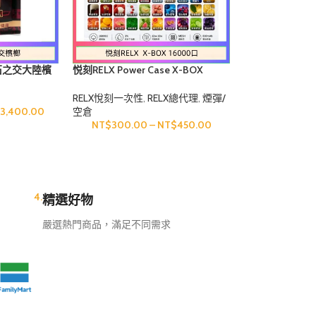
煙油
NT$
600.00
一手交
全館滿1500免運 未滿 1500 運費 60 7-11/全家取貨付款 如
石之交大陸檳
悦刻RELX Power Case X-BOX
定假日)可能會延後到貨時間 再麻煩 老闆/老闆娘 衡量一下手
寧果
16000口抛棄式電子煙主機煙彈
油是否足夠 關於電子煙相關問題與任何使用上的問題都可以來
RELX悅刻一次性
,
RELX總代理
,
煙彈/
任何內
小時即時回覆 下單包裹配達門市時間大約 4-6天 拒接急單呦
3,400.00
空倉
加LINE核實
NT$
300.00
–
NT$
450.00
4.
精選好物
嚴選熱門商品，滿足不同需求