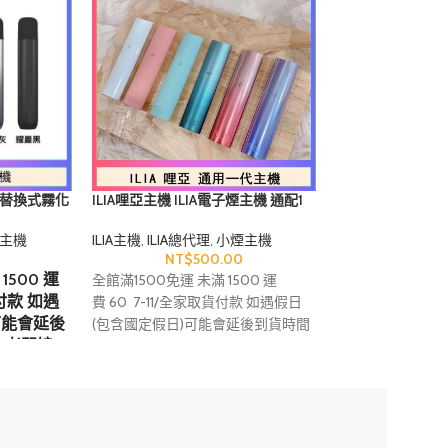
代煙彈替換式霧化
ILIA哩亞主機 ILIA電子煙主機 通配1
ILIA哩亞皮革主
代煙彈
列 通配1代煙彈|
主機
ILIA主機
,
ILIA總代理
,
小煙主機
ILIA主機
,
ILIA總代
NT$
500.00
NT$
7
1500 運
全館滿1500免運 未滿 1500 運
全館滿1500免運 未
貨付款 如遇
費 60 7-11/全家取貨付款 如遇假日
費 60 7-11/全
可能會延後
(包含國定假日)可能會延後到貨時間
(包含國定假日)
/老闆娘
再麻煩 老闆/老闆娘 衡量一下手邊的
再麻煩 老闆/老闆
/煙油是否
煙彈/煙油是否足夠 關於電子煙相關
煙彈/煙油是否足
問題與任
問題與任何使用上的問題都可以來詢
問題與任何使用上
以來詢問呦
問呦 24小時即時回覆 下單包裹配達
問呦 24小時即時
單包裹配達
門市時間大約 4-6天 拒接急單呦
首
門市時間大約 4-