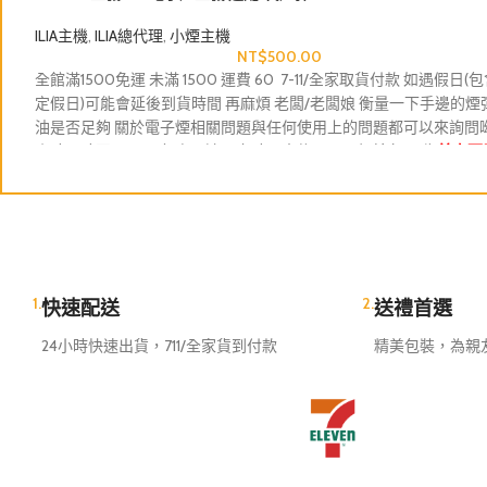
ILIA主機
,
ILIA總代理
,
小煙主機
NT$
500.00
全館滿1500免運 未滿 1500 運費 60 7-11/全家取貨付款 如遇假日(
定假日)可能會延後到貨時間 再麻煩 老闆/老闆娘 衡量一下手邊的煙
油是否足夠 關於電子煙相關問題與任何使用上的問題都可以來詢問呦 
小時即時回覆 下單包裹配達門市時間大約 4-6天 拒接急單呦
首次下
加LINE核實
1.
2.
快速配送
送禮首選
24小時快速出貨，711/全家貨到付款
精美包裝，為親