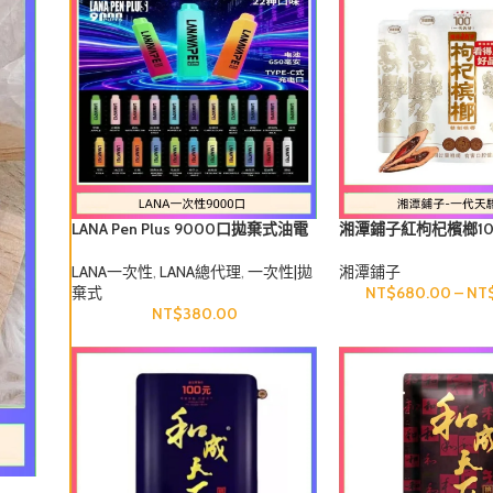
LANA Pen Plus 9000口拋棄式油電
湘潭鋪子紅枸杞檳榔1
同步長續航
88g裸包裝
LANA一次性
,
LANA總代理
,
一次性|拋
湘潭鋪子
棄式
NT$
680.00
–
NT
NT$
380.00
犀利士口溶膜30mg加強版德國犀牛新一代口溶閃充科技神舌貼