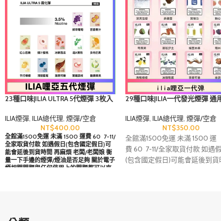
23種口味|ILIA ULTRA 5代煙彈 3枚入
29種口味|ILIA一代發光煙彈 通
哩亞五代主機專用
代主機 3枚入
ILIA煙彈
,
ILIA總代理
,
煙彈/空倉
ILIA煙彈
,
ILIA總代理
,
煙彈/空倉
NT$
400.00
NT$
350.00
全館滿1500免運 未滿 1500 運費 60 7-11/
全館滿1500免運 未滿 1500 運
全家取貨付款 如遇假日(包含國定假日)可
費 60 7-11/全家取貨付款 如遇
能會延後到貨時間 再麻煩 老闆/老闆娘 衡
(包含國定假日)可能會延後到貨
量一下手邊的煙彈/煙油是否足夠 關於電子
煙相關問題與任何使用上的問題都可以來
再麻煩 老闆/老闆娘 衡量一下
詢問呦 24小時即時回覆 下單包裹配達門市
煙彈/煙油是否足夠 關於電子煙
時間大約 4-6天 拒接急單呦
首次下單添加
LINE核實
問題與任何使用上的問題都可
問呦 24小時即時回覆 下單包裹
門市時間大約 4-6天 拒接急單呦