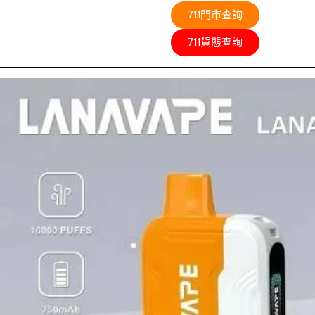
711門市查詢
711貨態查詢