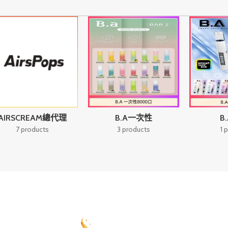
門市時間大約 4-6天 拒接急單呦
首
門市時間大約 4-6天
次下單添加LINE核實
呦
首次下單添加LIN
AIRSCREAM總代理
B.A一次性
B
7 products
3 products
1 